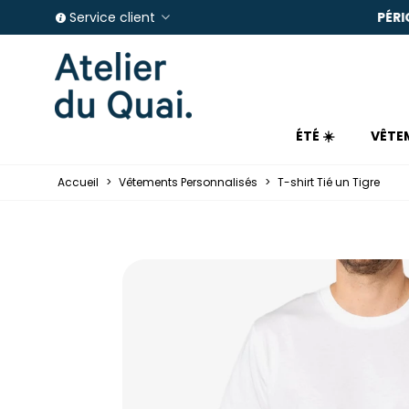
E IN FRANCE
PÉRIO
Service client
ÉTÉ ☀️
VÊTE
Accueil
>
Vêtements Personnalisés
>
T-shirt Tié un Tigre