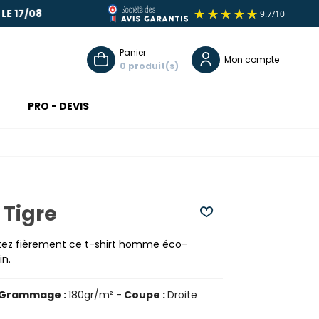
 17/08
COMMANDE EN LIGNE : LIVRAISON O
Panier
Mon compte
0
PRO - DEVIS
 Tigre
ortez fièrement ce t-shirt homme éco-
in.
Grammage :
180gr/m² -
Coupe :
Droite