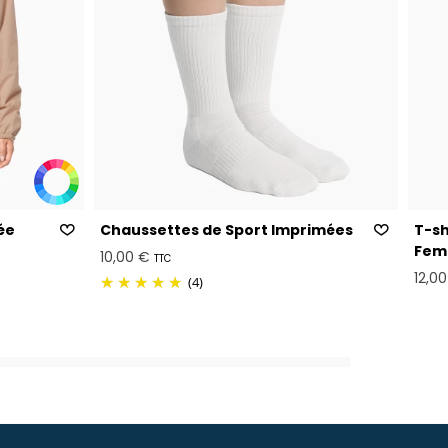
ée
Chaussettes de Sport Imprimées
T-sh
Fem
10,00 €
TTC
12,0
(4)