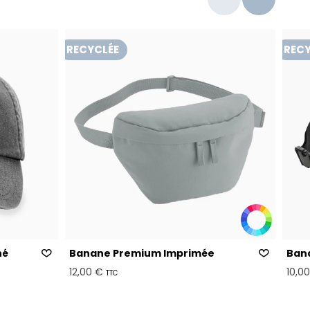
RECYCLÉE
RECY
hé
Banane Premium Imprimée
Ban
12,00 €
10,0
TTC