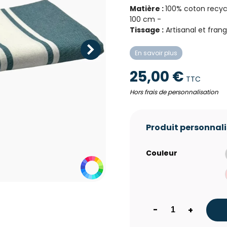
Matière :
10
0% coton recyc
100 cm -
Tissage :
Artisanal et fran
En savoir plus
25,00 €
TTC
Hors frais de personnalisation
Produit personnal
Couleur
-
+