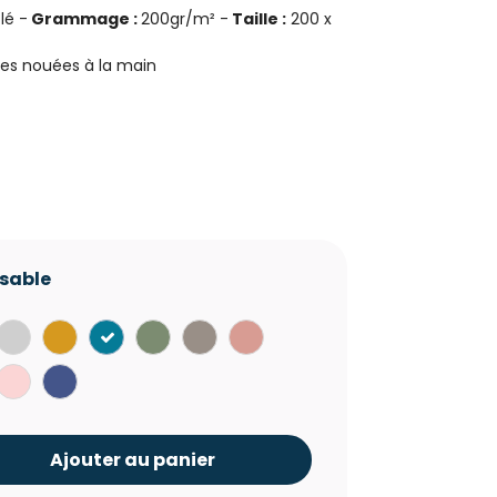
lé -
Grammage :
200gr/m² -
Taille :
200 x
ges nouées à la main
isable
Gris
Jaune
Bleu
Vert
Taupe
Rose
Clair
Moutarde
Canard
Olive
Poudré
Rose
Bleu
Bébé
Océan
Ajouter au panier