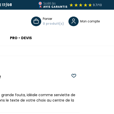
 17/08
COMMANDE EN LIGNE : LIVRAISON O
Panier
Mon compte
0
PRO - DEVIS
e
et grande fouta, idéale comme serviette de
ons le texte de votre choix au centre de la
(3 avis)