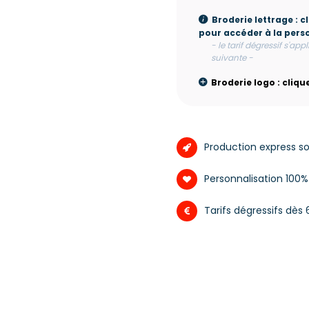
Broderie lettrage : c
pour accéder à la perso
- le tarif dégressif s'app
suivante -
Broderie logo : clique
Production express s
Personnalisation 100
Tarifs dégressifs dès 