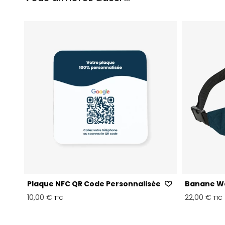
Plaque NFC QR Code Personnalisé​e
Banane We
10,00 €
22,00 €
TTC
TTC