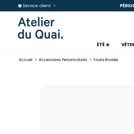
E IN FRANCE
PÉRIO
Service client
ÉTÉ ☀️
VÊTE
Accueil
>
Accessoires Personnalisés
>
Fouta Brodée