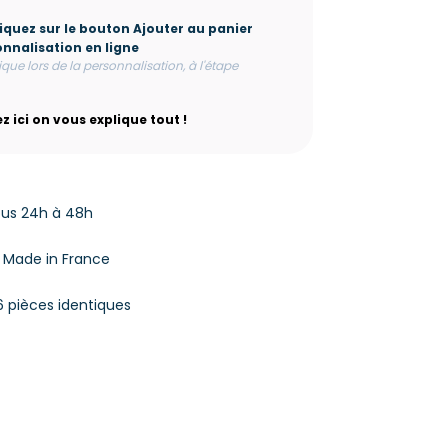
liquez sur le bouton Ajouter au panier
nnalisation en ligne
lique lors de la personnalisation, à l'étape
z ici on vous explique tout !
ous 24h à 48h
% Made in France
6 pièces identiques