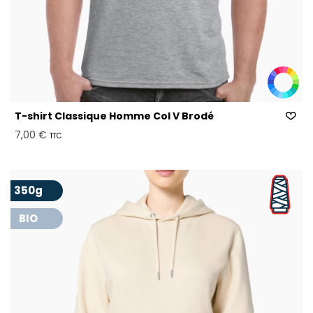
T-shirt Classique Homme Col V Brodé
7,00 €
TTC
350g
BIO