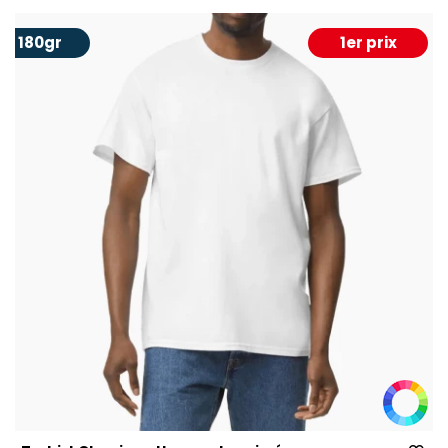
180gr
1er prix