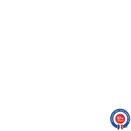
9.7
/10
1023 avis
Haut