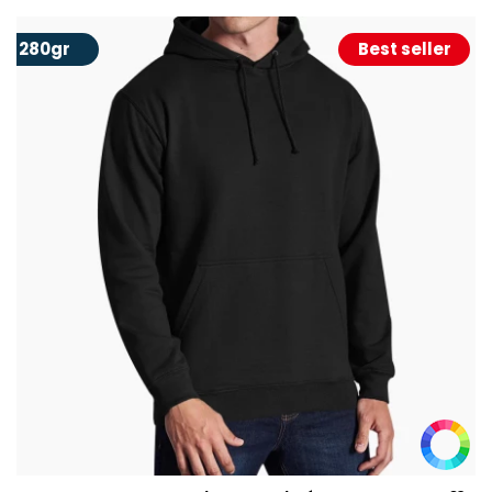
280gr
Best seller