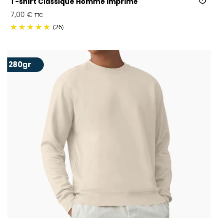
T-shirt Classique Homme Imprimé
7,00 €
TTC
(26)
280gr