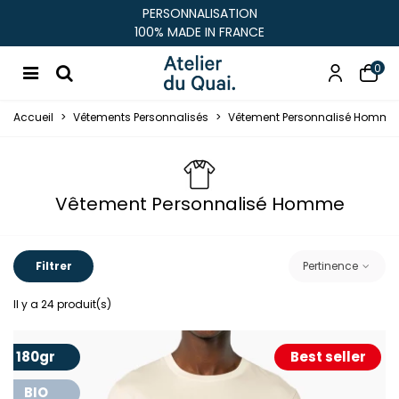
PRODUCTION DE VOTRE COMMANDE
SOUS 24H À 48H OUVRÉS
0
Accueil
>
Vêtements Personnalisés
>
Vêtement Personnalisé Homme
Vêtement Personnalisé Homme
Filtrer
Pertinence
Il y a 24 produit(s)
180gr
Best seller
BIO