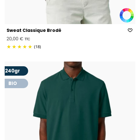
Sweat Classique Brodé
20,00 €
TTC
(18)
240gr
BIO