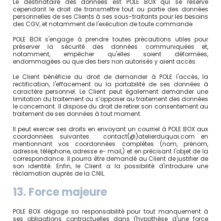
Le destinataire des données est POLE BOX qui se réserve
cependant le droit de transmettre tout ou partie des données
personnelles de ses Clients à ses sous-traitants pour les besoins
des CGV, et notamment de l'exécution de toute commande.
POLE BOX s'engage à prendre toutes précautions utiles pour
préserver la sécurité des données communiquées et,
notamment, empêcher qu'elles soient déformées,
endommagées ou que des tiers non autorisés y aient accès.
Le Client bénéficie du droit de demander à POLE l'accès, la
rectification, l'effacement ou la portabilité de ses données à
caractère personnel. Le Client peut également demander une
limitation du traitement ou s’opposer au traitement des données
le concernant. Il dispose du droit de retirer son consentement au
traitement de ses données à tout moment.
Il peut exercer ses droits en envoyant un courriel à POLE BOX aux
coordonnées suivantes : contact(@)atelierduquai.com en
mentionnant vos coordonnées complètes (nom, prénom,
adresse, téléphone, adresse e- mail,) et en précisant l'objet de la
correspondance. Il pourra être demandé au Client de justifier de
son identité. Enfin, le Client a la possibilité d'introduire une
réclamation auprès de la CNIL.
13. Force majeure
POLE BOX dégage sa responsabilité pour tout manquement à
ses obligations contractuelles dans l'hypothèse d'une force