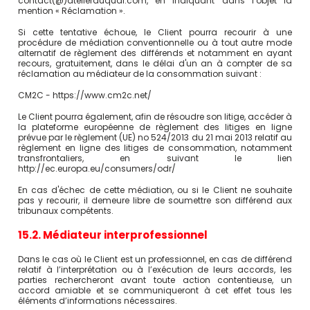
contact(@)atelierduquai.com, en indiquant dans l’objet la
mention « Réclamation ».
Si cette tentative échoue, le Client pourra recourir à une
procédure de médiation conventionnelle ou à tout autre mode
alternatif de règlement des différends et notamment en ayant
recours, gratuitement, dans le délai d'un an à compter de sa
réclamation au médiateur de la consommation suivant :
CM2C - https://www.cm2c.net/
Le Client pourra également, afin de résoudre son litige, accéder à
la plateforme européenne de règlement des litiges en ligne
prévue par le règlement (UE) no 524/2013 du 21 mai 2013 relatif au
règlement en ligne des litiges de consommation, notamment
transfrontaliers, en suivant le lien
http://ec.europa.eu/consumers/odr/
En cas d'échec de cette médiation, ou si le Client ne souhaite
pas y recourir, il demeure libre de soumettre son différend aux
tribunaux compétents.
15.2. Médiateur interprofessionnel
Dans le cas où le Client est un professionnel, en cas de différend
relatif à l’interprétation ou à l’exécution de leurs accords, les
parties rechercheront avant toute action contentieuse, un
accord amiable et se communiqueront à cet effet tous les
éléments d’informations nécessaires.