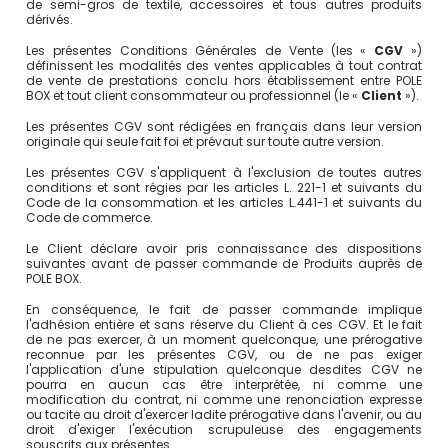
de semi-gros de textile, accessoires et tous autres produits
dérivés.
Les présentes Conditions Générales de Vente (les «
CGV
»)
définissent les modalités des ventes applicables à tout contrat
de vente de prestations conclu hors établissement entre POLE
BOX et tout client consommateur ou professionnel (le «
Client
»).
Les présentes CGV sont rédigées en français dans leur version
originale qui seule fait foi et prévaut sur toute autre version.
Les présentes CGV s'appliquent à l'exclusion de toutes autres
conditions et sont régies par les articles L. 221-1 et suivants du
Code de la consommation et les articles L.441-1 et suivants du
Code de commerce.
Le Client déclare avoir pris connaissance des dispositions
suivantes avant de passer commande de Produits auprès de
POLE BOX.
En conséquence, le fait de passer commande implique
l'adhésion entière et sans réserve du Client à ces CGV. Et le fait
de ne pas exercer, à un moment quelconque, une prérogative
reconnue par les présentes CGV, ou de ne pas exiger
l'application d'une stipulation quelconque desdites CGV ne
pourra en aucun cas être interprétée, ni comme une
modification du contrat, ni comme une renonciation expresse
ou tacite au droit d'exercer ladite prérogative dans l'avenir, ou au
droit d'exiger l'exécution scrupuleuse des engagements
souscrits aux présentes.