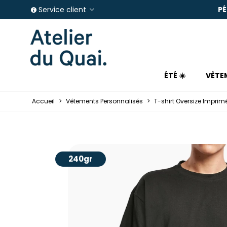
E IN FRANCE
PÉRIO
Service client
ÉTÉ ☀️
VÊTE
Accueil
>
Vêtements Personnalisés
>
T-shirt Oversize Imprim
240gr