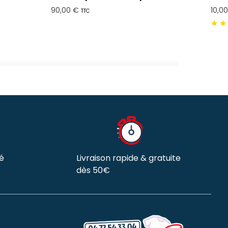
90,00 €
10,0
TTC
é
Livraison rapide & gratuite
dès 50€