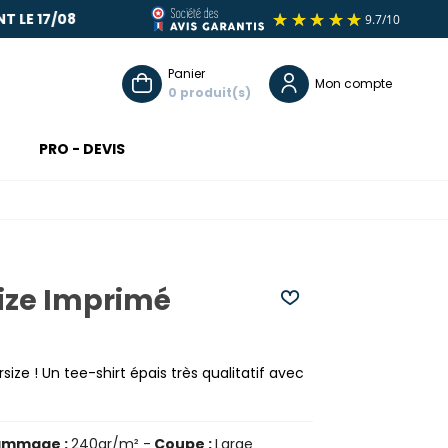
 17/08
COMMANDE EN LIGNE : LIVRAISON O
Panier
Mon compte
0
PRO - DEVIS
size Imprimé
size ! Un tee-shirt épais très qualitatif avec
(8 avis)
mmage :
240gr/m² -
Coupe :
Large