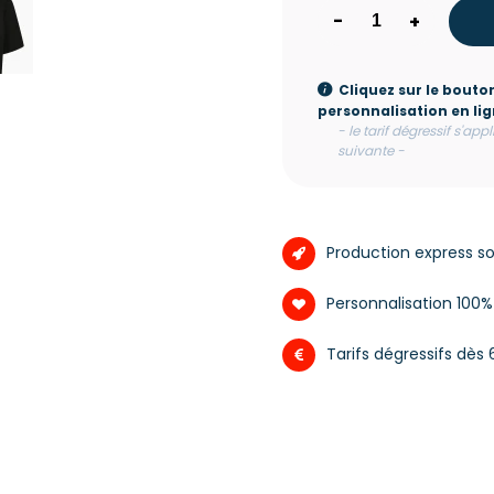
-
+
Cliquez sur le bouto
personnalisation en li
- le tarif dégressif s'app
suivante -
Production express s
Personnalisation 100
Tarifs dégressifs dès 