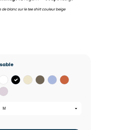
de blanc sur le tee shirt couleur beige
isable
Blanc
Noir
Sand
Olive
Viola
Toffee
Blue
Lilac