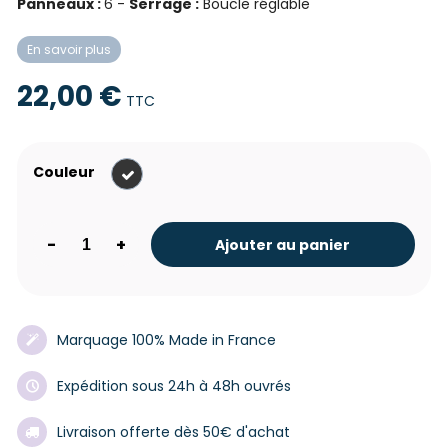
Panneaux :
6 -
Serrage :
Boucle réglable
En savoir plus
22,00 €
TTC
Vintage
Couleur
black
-
+
Ajouter au panier
Marquage 100% Made in France
Expédition sous 24h à 48h ouvrés
Livraison offerte dès 50€ d'achat