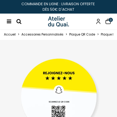
COMMANDE EN LIGNE : LIVRAISON OFFERTE
DÈS 50€ D'ACHAT
0
Accueil
>
Accessoires Personnalisés
>
Plaque QR Code
>
Plaque N